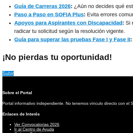
Guía de Carreras 2026
:
¿Aún no decides qué est
Paso a Paso en SOFIA Plus
:
Evita errores comun
Apoyos para Aspirantes con Discapacidad
:
Si 
radicar tu solicitud según la resolución vigente.
Guía para superar las pruebas Fase I y Fase II
:
¡No pierdas tu oportunidad!
Subir
Sobre el Portal
Portal informativo independiente. No tenemos vínculo directo con el
Enlaces de Interés
Ver Convocatorias 2026
Ir al Centro de Ayuda